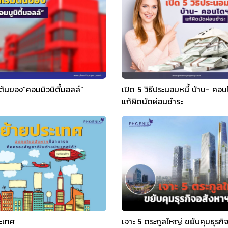
มต้นของ”คอมมิวนิตี้มอลล์”
เปิด 5 วิธีประนอมหนี้ บ้าน- คอ
แก้ผิดนัดผ่อนชำระ
ะเทศ
เจาะ 5 ตระกูลใหญ่ ขยับคุมธุรกิ